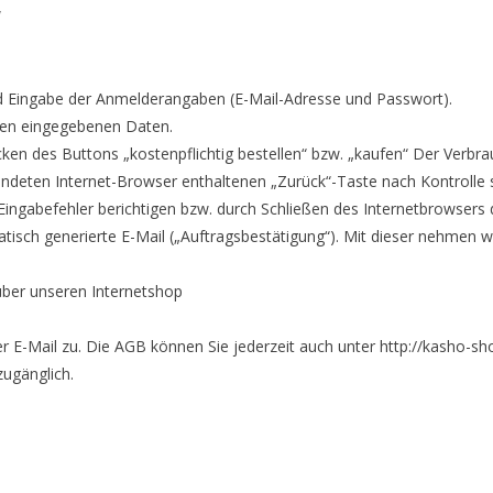
“
d Eingabe der Anmelderangaben (E-Mail-Adresse und Passwort).
igen eingegebenen Daten.
cken des Buttons „kostenpflichtig bestellen“ bzw. „kaufen“ Der Verb
ndeten Internet-Browser enthaltenen „Zurück“-Taste nach Kontrolle s
ingabefehler berichtigen bzw. durch Schließen des Internetbrowsers 
tisch generierte E-Mail („Auftragsbestätigung“). Mit dieser nehmen wi
über unseren Internetshop
r E-Mail zu. Die AGB können Sie jederzeit auch unter http://kasho-s
zugänglich.