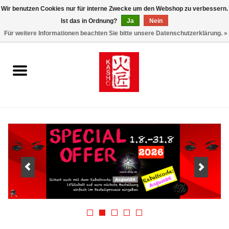
Wir benutzen Cookies nur für interne Zwecke um den Webshop zu verbessern.
Ist das in Ordnung?
Ja
Nein
0 Artikel - €0,00
Für weitere Informationen beachten Sie bitte unsere Datenschutzerklärung. »
Startseite
Kasho World Since 1908
Kai Klingen
Taschen/Halfter/Holster/
Magnet Board
Lemonwax_Moonbrush
KENT.SALON Brushes