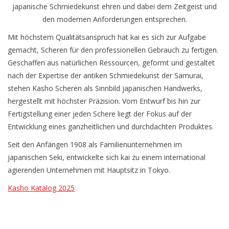
Service/Schliff
japanische Schmiedekunst ehren und dabei dem Zeitgeist und
den modernen Anforderungen entsprechen.
zu den besten Preisen
Mit höchstem Qualitätsanspruch hat kai es sich zur Aufgabe
gemacht, Scheren für den professionellen Gebrauch zu fertigen.
Geschaffen aus natürlichen Ressourcen, geformt und gestaltet
Kasho Desinfektion-
nach der Expertise der antiken Schmiedekunst der Samurai,
Scherenpflege
stehen Kasho Scheren als Sinnbild japanischen Handwerks,
hergestellt mit höchster Präzision. Vom Entwurf bis hin zur
Geschenkgutscheine
Fertigstellung einer jeden Schere liegt der Fokus auf der
Entwicklung eines ganzheitlichen und durchdachten Produktes.
Seit den Anfängen 1908 als Familienunternehmen im
japanischen Seki, entwickelte sich kai zu einem international
agierenden Unternehmen mit Hauptsitz in Tokyo.
Kasho Katalog 2025