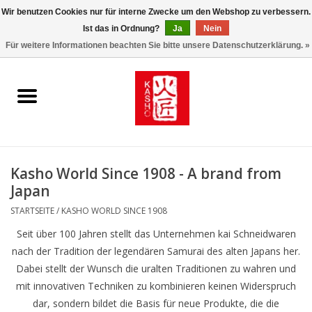
Wir benutzen Cookies nur für interne Zwecke um den Webshop zu verbessern.
Ist das in Ordnung?
Ja
Nein
0 Artikel - €0,00
Für weitere Informationen beachten Sie bitte unsere Datenschutzerklärung. »
Startseite
Kasho World Since 1908
Kai Klingen
Kasho World Since 1908 - A brand from
Taschen/Halfter/Holster/
Japan
Magnet Board
STARTSEITE
/
KASHO WORLD SINCE 1908
Seit über 100 Jahren stellt das Unternehmen kai Schneidwaren
Lemonwax_Moonbrush
nach der Tradition der legendären Samurai des alten Japans her.
Dabei stellt der Wunsch die uralten Traditionen zu wahren und
KENT.SALON Brushes
mit innovativen Techniken zu kombinieren keinen Widerspruch
dar, sondern bildet die Basis für neue Produkte, die die