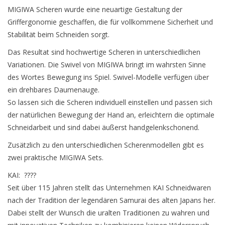
Service/Schliff
MIGIWA Scheren wurde eine neuartige Gestaltung der
Griffergonomie geschaffen, die für vollkommene Sicherheit und
zu den besten Preisen
Stabilität beim Schneiden sorgt.
Das Resultat sind hochwertige Scheren in unterschiedlichen
Kasho Desinfektion-
Variationen. Die Swivel von MIGIWA bringt im wahrsten Sinne
Scherenpflege
des Wortes Bewegung ins Spiel. Swivel-Modelle verfügen über
ein drehbares Daumenauge.
So lassen sich die Scheren individuell einstellen und passen sich
Geschenkgutscheine
der natürlichen Bewegung der Hand an, erleichtern die optimale
Schneidarbeit und sind dabei äußerst handgelenkschonend.
Zusätzlich zu den unterschiedlichen Scherenmodellen gibt es
zwei praktische MIGIWA Sets.
KAI: ????
Seit über 115 Jahren stellt das Unternehmen KAI Schneidwaren
nach der Tradition der legendären Samurai des alten Japans her.
Dabei stellt der Wunsch die uralten Traditionen zu wahren und