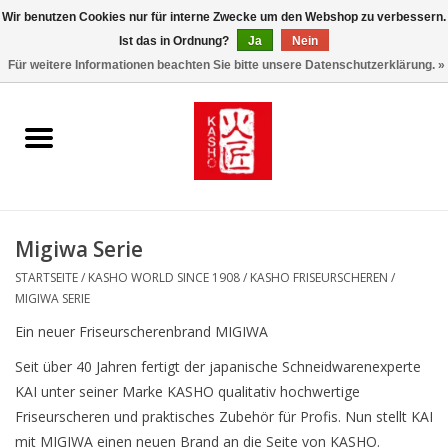
Wir benutzen Cookies nur für interne Zwecke um den Webshop zu verbessern.
Ist das in Ordnung?
Ja
Nein
0 Artikel - €0,00
Für weitere Informationen beachten Sie bitte unsere Datenschutzerklärung. »
Startseite
Kasho World Since 1908
Kai Klingen
Migiwa Serie
Taschen/Halfter/Holster/
STARTSEITE
/
KASHO WORLD SINCE 1908
/
KASHO FRISEURSCHEREN
/
Magnet Board
MIGIWA SERIE
Ein neuer Friseurscherenbrand MIGIWA
Lemonwax_Moonbrush
Seit über 40 Jahren fertigt der japanische Schneidwarenexperte
KAI unter seiner Marke KASHO qualitativ hochwertige
KENT.SALON Brushes
Friseurscheren und praktisches Zubehör für Profis. Nun stellt KAI
mit MIGIWA einen neuen Brand an die Seite von KASHO.