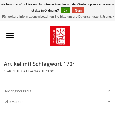
Wir benutzen Cookies nur für interne Zwecke um den Webshop zu verbessern.
Ist das in Ordnung?
Ja
Nein
0 Artikel - €0,00
Für weitere Informationen beachten Sie bitte unsere Datenschutzerklärung. »
Startseite
Kasho World Since 1908
Kai Klingen
Artikel mit Schlagwort 170°
Taschen/Halfter/Holster/
STARTSEITE
/
SCHLAGWORTE
/
170°
Magnet Board
Lemonwax_Moonbrush
KENT.SALON Brushes