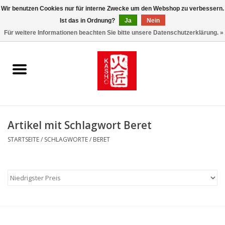
Wir benutzen Cookies nur für interne Zwecke um den Webshop zu verbessern.
Ist das in Ordnung?
Ja
Nein
0 Artikel - €0,00
Für weitere Informationen beachten Sie bitte unsere Datenschutzerklärung. »
Startseite
Kasho World Since 1908
Kai Klingen
Artikel mit Schlagwort Beret
Taschen/Halfter/Holster/
STARTSEITE
/
SCHLAGWORTE
/
BERET
Magnet Board
Lemonwax_Moonbrush
KENT.SALON Brushes