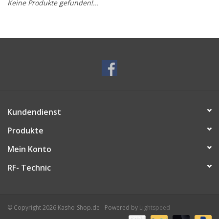
Keine Produkte gefunden!...
Service/Schliff
zu den besten Preisen
Kasho Desinfektion-
Scherenpflege
Geschenkgutscheine
Kundendienst
Produkte
Mein Konto
RF- Technic
© Copyright 2026 Kasho-Shop.de - Powered by
Lightspeed