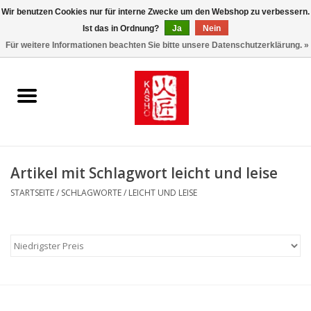
Wir benutzen Cookies nur für interne Zwecke um den Webshop zu verbessern.
Ist das in Ordnung?
Ja
Nein
0 Artikel - €0,00
Für weitere Informationen beachten Sie bitte unsere Datenschutzerklärung. »
Startseite
Kasho World Since 1908
Kai Klingen
Artikel mit Schlagwort leicht und leise
Taschen/Halfter/Holster/
STARTSEITE
/
SCHLAGWORTE
/
LEICHT UND LEISE
Magnet Board
Lemonwax_Moonbrush
KENT.SALON Brushes