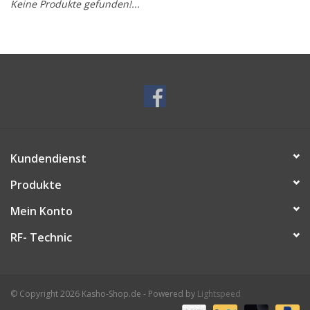
Keine Produkte gefunden!...
Service/Schliff
zu den besten Preisen
Kasho Desinfektion-
Scherenpflege
Geschenkgutscheine
Kundendienst
Produkte
Mein Konto
RF- Technic
© Copyright 2026 Kasho-Shop.de - Powered by
Lightspeed