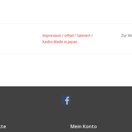
Impression
/
offset
/
Satiniert
/
Zur Wu
Kasho Made in Japan
kte
Mein Konto