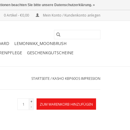
ationen beachten Sie bitte unsere Datenschutzerklärung. »
0 Artikel - €0,00
Mein Konto / Kundenkonto anlegen
OARD
LEMONWAX_MOONBRUSH
ERENPFLEGE
GESCHENKGUTSCHEINE
STARTSEITE
/
KASHO KBP60OS IMPRESSION
+
ZUM WARENKORB HINZUFÜGEN
-