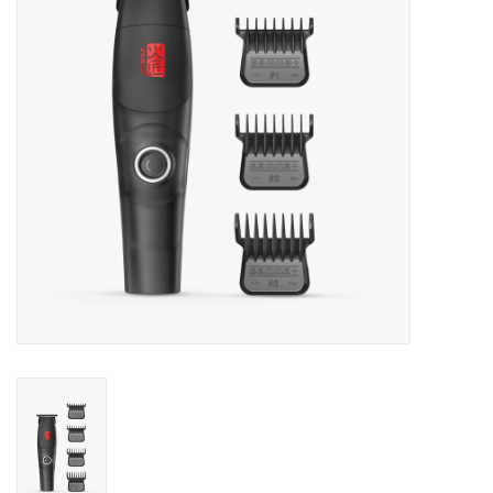
Service/Schliff
zu den besten Preisen
Kasho Desinfektion-
Scherenpflege
Geschenkgutscheine