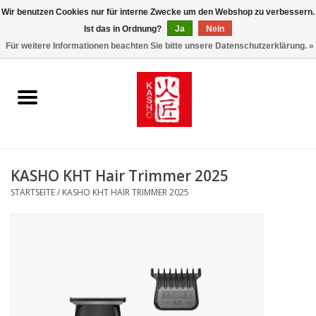
Wir benutzen Cookies nur für interne Zwecke um den Webshop zu verbessern.
Ist das in Ordnung?
Ja
Nein
0 Artikel - €0,00
Für weitere Informationen beachten Sie bitte unsere Datenschutzerklärung. »
Startseite
Kasho World Since 1908
Kai Klingen
KASHO KHT Hair Trimmer 2025
Taschen/Halfter/Holster/
STARTSEITE
/
KASHO KHT HAIR TRIMMER 2025
Magnet Board
Lemonwax_Moonbrush
KENT.SALON Brushes