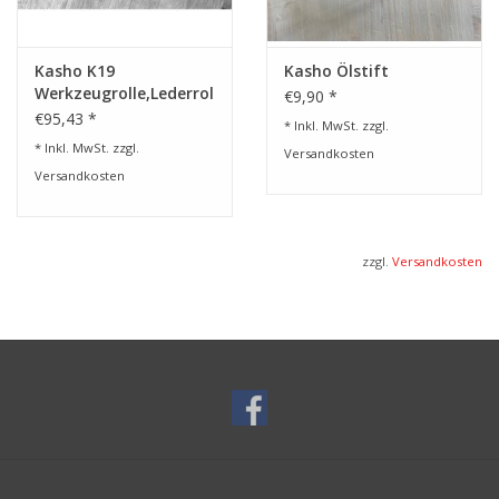
Keramikeinlage. Die konvex und hohl geschliffenen
Scherenblätter werden sorgfältigst abgezogen und feinst auf
Hochglanz poliert. Die leicht versetzten Augen sorgen für eine
Kasho K19
Kasho Ölstift
Werkzeugrolle,Lederrolle
€9,90 *
noch angenehmere Ergonomie.
€95,43 *
* Inkl. MwSt. zzgl.
* Inkl. MwSt. zzgl.
Versandkosten
Versandkosten
zzgl.
Versandkosten