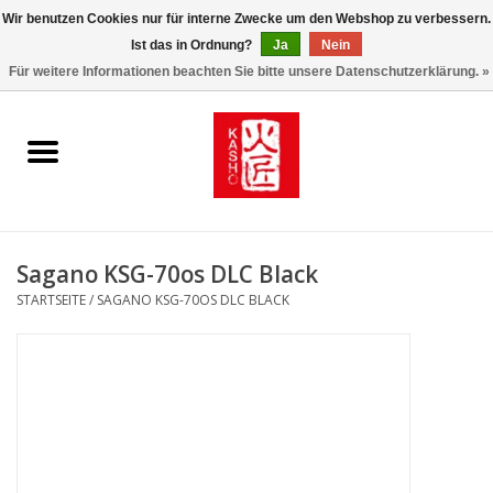
Wir benutzen Cookies nur für interne Zwecke um den Webshop zu verbessern.
Ist das in Ordnung?
Ja
Nein
0 Artikel - €0,00
Für weitere Informationen beachten Sie bitte unsere Datenschutzerklärung. »
Startseite
Kasho World Since 1908
Kai Klingen
Sagano KSG-70os DLC Black
Taschen/Halfter/Holster/
STARTSEITE
/
SAGANO KSG-70OS DLC BLACK
Magnet Board
Lemonwax_Moonbrush
KENT.SALON Brushes