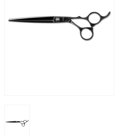
Service/Schliff
zu den besten Preisen
Kasho Desinfektion-
Scherenpflege
Geschenkgutscheine