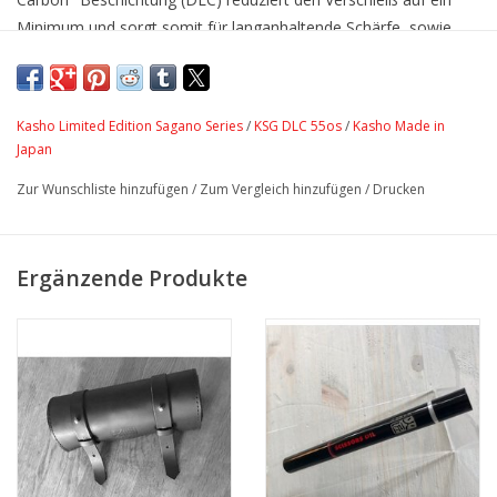
Minimum und sorgt somit für langanhaltende Schärfe, sowie
einen seidenweichen und komfortablen Gang.
Des Weiteren stellt die DLC Beschichtung den aktuell
bestmöglichen Schutz vor Metallallergie dar. Die traditionell
Kasho Limited Edition Sagano Series
/
KSG DLC 55os
/
Kasho Made in
geschmiedete Fingerraste ist durch einen fließenden Übergang
Japan
mit dem Auge der Schere verbunden.
Zur Wunschliste hinzufügen
/
Zum Vergleich hinzufügen
/
Drucken
Die KASHO Sagano verbindet die hervorragenden traditionellen
Eigenschaften der bewährten Green Serie, mit einem äußerst
ansprechenden, eleganten und ergonomischen Design.
Ergänzende Produkte
Erstmalig ausgestattet mit einer traditionell geschmiedeten
Fingerraste, ist sie das richtige Werkzeug für alle tylisten die ein
komfortables und vor allem kreatives Arbeiten schätzen.
Gepaart mit dem äußerst zuverlässigen Schraubensystem der
Damast Serie und dem integriertem Kugellager, garantiert
dieses Modell einen seidenweichen Gang der Schneiden.
Veredelt wird dieses Schraubensystem durch das darauf
befindliche Kasho Zeichen und der original japanischen