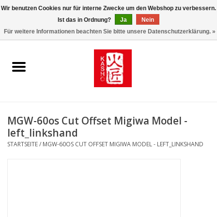
Wir benutzen Cookies nur für interne Zwecke um den Webshop zu verbessern.
Ist das in Ordnung?
Ja
Nein
0 Artikel - €0,00
Für weitere Informationen beachten Sie bitte unsere Datenschutzerklärung. »
Startseite
Kasho World Since 1908
Kai Klingen
MGW-60os Cut Offset Migiwa Model -
Taschen/Halfter/Holster/
left_linkshand
Magnet Board
STARTSEITE
/
MGW-60OS CUT OFFSET MIGIWA MODEL - LEFT_LINKSHAND
Lemonwax_Moonbrush
KENT.SALON Brushes