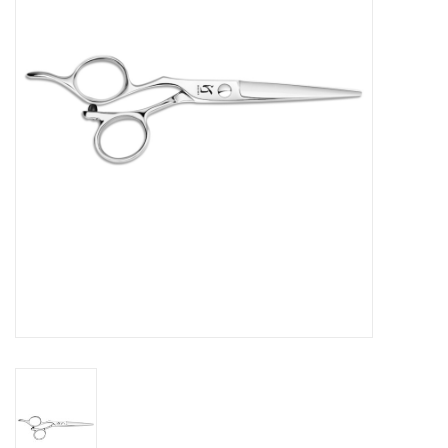
Service/Schliff
zu den besten Preisen
Kasho Desinfektion-
Scherenpflege
Geschenkgutscheine