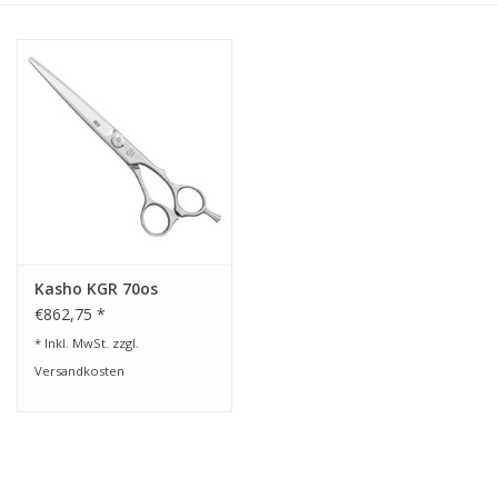
Service/Schliff
zu den besten Preisen
Kasho Desinfektion-
Scherenpflege
Geschenkgutscheine
Kasho KGR 70os
€862,75 *
* Inkl. MwSt. zzgl.
Versandkosten