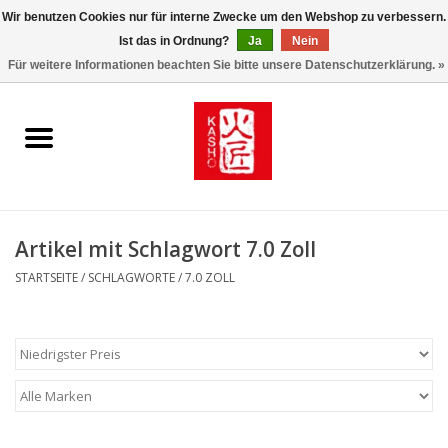
Wir benutzen Cookies nur für interne Zwecke um den Webshop zu verbessern.
Ist das in Ordnung?
Ja
Nein
0 Artikel - €0,00
Für weitere Informationen beachten Sie bitte unsere Datenschutzerklärung. »
Startseite
Kasho World Since 1908
Kai Klingen
Artikel mit Schlagwort 7.0 Zoll
Taschen/Halfter/Holster/
STARTSEITE
/
SCHLAGWORTE
/
7.0 ZOLL
Magnet Board
Lemonwax_Moonbrush
KENT.SALON Brushes