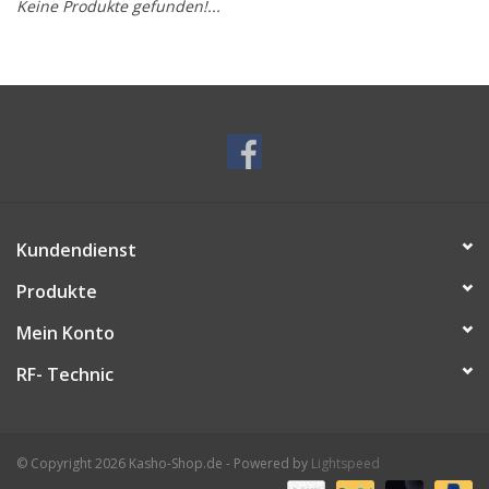
Keine Produkte gefunden!...
Service/Schliff
zu den besten Preisen
Kasho Desinfektion-
Scherenpflege
Geschenkgutscheine
Kundendienst
Produkte
Mein Konto
RF- Technic
© Copyright 2026 Kasho-Shop.de - Powered by
Lightspeed