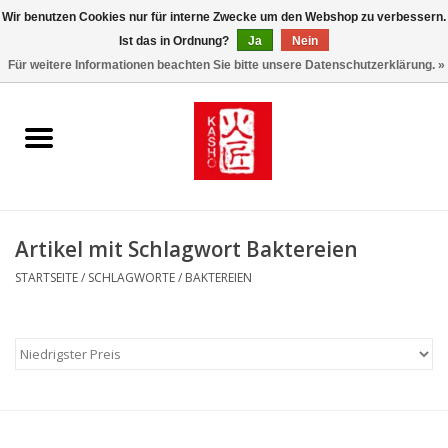
Wir benutzen Cookies nur für interne Zwecke um den Webshop zu verbessern.
Ist das in Ordnung?
Ja
Nein
0 Artikel - €0,00
Für weitere Informationen beachten Sie bitte unsere Datenschutzerklärung. »
Startseite
Kasho World Since 1908
Kai Klingen
Artikel mit Schlagwort Baktereien
Taschen/Halfter/Holster/
STARTSEITE
/
SCHLAGWORTE
/
BAKTEREIEN
Magnet Board
Lemonwax_Moonbrush
KENT.SALON Brushes