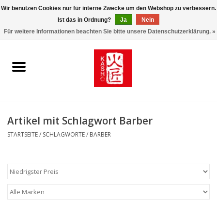
Wir benutzen Cookies nur für interne Zwecke um den Webshop zu verbessern.
Ist das in Ordnung?
Ja
Nein
0 Artikel - €0,00
Für weitere Informationen beachten Sie bitte unsere Datenschutzerklärung. »
Startseite
Kasho World Since 1908
Kai Klingen
Artikel mit Schlagwort Barber
Taschen/Halfter/Holster/
STARTSEITE
/
SCHLAGWORTE
/
BARBER
Magnet Board
Lemonwax_Moonbrush
KENT.SALON Brushes