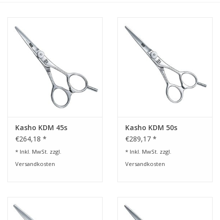
Service/Schliff
zu den besten Preisen
Kasho Desinfektion-
Scherenpflege
Geschenkgutscheine
Kasho KDM 45s
Kasho KDM 50s
€264,18 *
€289,17 *
* Inkl. MwSt. zzgl.
* Inkl. MwSt. zzgl.
Versandkosten
Versandkosten