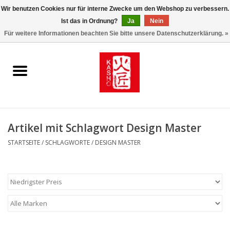
Wir benutzen Cookies nur für interne Zwecke um den Webshop zu verbessern.
Ist das in Ordnung?
Ja
Nein
0 Artikel - €0,00
Für weitere Informationen beachten Sie bitte unsere Datenschutzerklärung. »
Startseite
Kasho World Since 1908
Kai Klingen
Artikel mit Schlagwort Design Master
Taschen/Halfter/Holster/
STARTSEITE
/
SCHLAGWORTE
/
DESIGN MASTER
Magnet Board
Lemonwax_Moonbrush
KENT.SALON Brushes