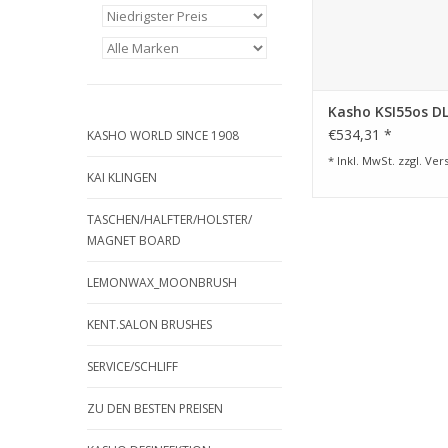
Schraubensystem, 
Hochglanz poli
System einstellbar
speziellem KASHO 
ZUM WARENKORB HI
Kasho KSI55os D
€534,31 *
KASHO WORLD SINCE 1908
* Inkl. MwSt. zzgl.
Ver
KAI KLINGEN
TASCHEN/HALFTER/HOLSTER/
MAGNET BOARD
LEMONWAX_MOONBRUSH
KENT.SALON BRUSHES
SERVICE/SCHLIFF
ZU DEN BESTEN PREISEN