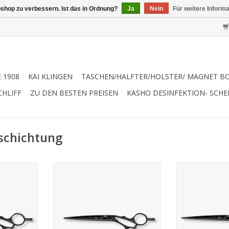
shop zu verbessern. Ist das in Ordnung?
Ja
Nein
Für weitere Inform
 1908
KAI KLINGEN
TASCHEN/HALFTER/HOLSTER/ MAGNET B
CHLIFF
ZU DEN BESTEN PREISEN
KASHO DESINFEKTION- SCH
eschichtung
iamond like
Kasho Silver Black Diamond like
Kasho Silver Bl
htung
Carbon Beschichtung
Carbon Be
te und
Neuartige elegante und
Neuartige 
KASHO
ergonomische KASHO
ergonomi
g.
Formgebung.
Formg
d vor allem
Fein einstellbares und vor allem
Fein einstellba
hes
äußerst flaches
äußerst