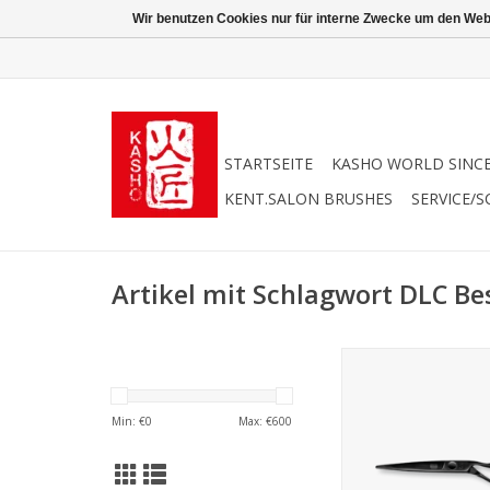
Wir benutzen Cookies nur für interne Zwecke um den Web
STARTSEITE
KASHO WORLD SINCE
KENT.SALON BRUSHES
SERVICE/S
Artikel mit Schlagwort DLC B
Kasho Silver Black D
Carbon Beschic
Neuartige elegan
Min: €
0
Max: €
600
ergonomische 
Formgebun
Fein einstellbares un
äußerst flac