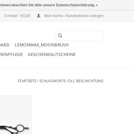
ationen beachten Sie bitte unsere Datenschutzerklärung. »
0 Artikel - €0,00
Mein Konto / Kundenkonto anlegen
OARD
LEMONWAX_MOONBRUSH
ERENPFLEGE
GESCHENKGUTSCHEINE
STARTSEITE
/
SCHLAGWORTE
/
DLC BESCHICHTUNG
ack Diamond like
schichtung
elegante und
sche KASHO
ebung.
res und vor allem
 flaches