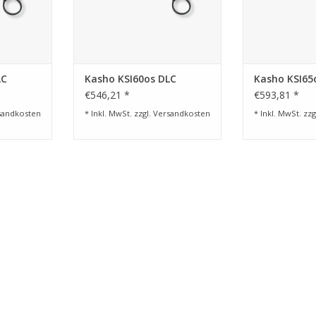
Schraube
Schraubensystem, Schraube
Schraubensys
ert.
Hochglanz poliert.
Hochglan
 mittels
System einstellbar mittels
System einst
Silver
speziellem KASHO Silver
speziellem K
NZUFÜGEN
ZUM WARENKORB HINZUFÜGEN
ZUM WARENKO
LC
Kasho KSI60os DLC
Kasho KSI65
€546,21 *
€593,81 *
sandkosten
* Inkl. MwSt. zzgl.
Versandkosten
* Inkl. MwSt. zzg