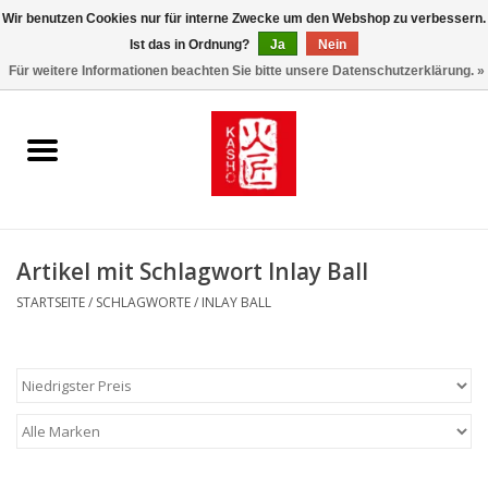
Wir benutzen Cookies nur für interne Zwecke um den Webshop zu verbessern.
Ist das in Ordnung?
Ja
Nein
0 Artikel - €0,00
Für weitere Informationen beachten Sie bitte unsere Datenschutzerklärung. »
Startseite
Kasho World Since 1908
Kai Klingen
Artikel mit Schlagwort Inlay Ball
Taschen/Halfter/Holster/
STARTSEITE
/
SCHLAGWORTE
/
INLAY BALL
Magnet Board
Lemonwax_Moonbrush
KENT.SALON Brushes