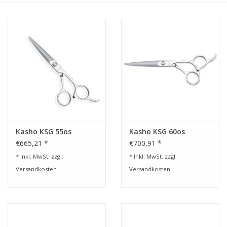
Service/Schliff
zu den besten Preisen
Kasho Desinfektion-
Scherenpflege
Geschenkgutscheine
Kasho KSG 55os
Kasho KSG 60os
€665,21 *
€700,91 *
* Inkl. MwSt. zzgl.
* Inkl. MwSt. zzgl.
Versandkosten
Versandkosten