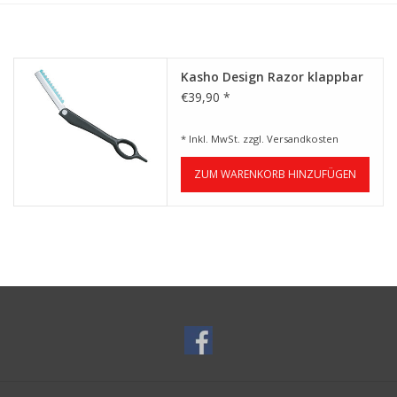
Service/Schliff
zu den besten Preisen
Kasho Design Razor klappbar
€39,90 *
Kasho Desinfektion-
Scherenpflege
* Inkl. MwSt. zzgl.
Versandkosten
ZUM WARENKORB HINZUFÜGEN
Geschenkgutscheine