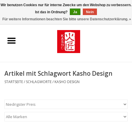
Wir benutzen Cookies nur für interne Zwecke um den Webshop zu verbessern.
Ist das in Ordnung?
Ja
Nein
0 Artikel - €0,00
Für weitere Informationen beachten Sie bitte unsere Datenschutzerklärung. »
Startseite
Kasho World Since 1908
Kai Klingen
Artikel mit Schlagwort Kasho Design
Taschen/Halfter/Holster/
STARTSEITE
/
SCHLAGWORTE
/
KASHO DESIGN
Magnet Board
Lemonwax_Moonbrush
KENT.SALON Brushes