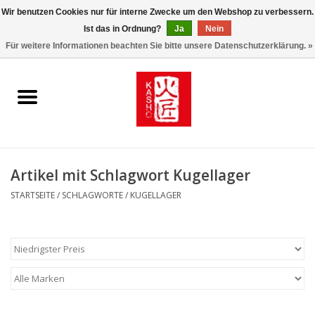
Wir benutzen Cookies nur für interne Zwecke um den Webshop zu verbessern.
Ist das in Ordnung?
Ja
Nein
0 Artikel - €0,00
Für weitere Informationen beachten Sie bitte unsere Datenschutzerklärung. »
Startseite
Kasho World Since 1908
Kai Klingen
Artikel mit Schlagwort Kugellager
Taschen/Halfter/Holster/
STARTSEITE
/
SCHLAGWORTE
/
KUGELLAGER
Magnet Board
Lemonwax_Moonbrush
KENT.SALON Brushes