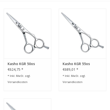
Service/Schliff
zu den besten Preisen
Kasho Desinfektion-
Scherenpflege
Geschenkgutscheine
Kasho KGR 50os
Kasho KGR 55os
€624,75 *
€689,01 *
* Inkl. MwSt. zzgl.
* Inkl. MwSt. zzgl.
Versandkosten
Versandkosten