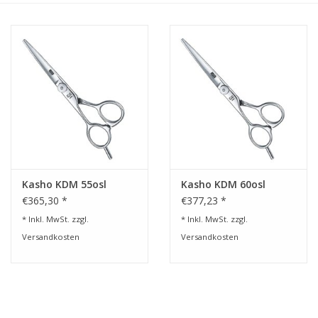
Service/Schliff
zu den besten Preisen
Kasho Desinfektion-
Scherenpflege
Geschenkgutscheine
Kasho KDM 55osl
Kasho KDM 60osl
€365,30 *
€377,23 *
* Inkl. MwSt. zzgl.
* Inkl. MwSt. zzgl.
Versandkosten
Versandkosten