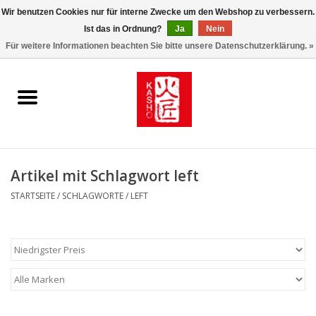
Wir benutzen Cookies nur für interne Zwecke um den Webshop zu verbessern.
Ist das in Ordnung?
Ja
Nein
0 Artikel - €0,00
Für weitere Informationen beachten Sie bitte unsere Datenschutzerklärung. »
Startseite
Kasho World Since 1908
Kai Klingen
Artikel mit Schlagwort left
Taschen/Halfter/Holster/
STARTSEITE
/
SCHLAGWORTE
/
LEFT
Magnet Board
Lemonwax_Moonbrush
KENT.SALON Brushes