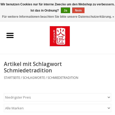
Wir benutzen Cookies nur für interne Zwecke um den Webshop zu verbessern.
Ist das in Ordnung?
Ja
Nein
0 Artikel - €0,00
Für weitere Informationen beachten Sie bitte unsere Datenschutzerklärung. »
Startseite
Kasho World Since 1908
Kai Klingen
Artikel mit Schlagwort
Taschen/Halfter/Holster/
Schmiedetradition
Magnet Board
STARTSEITE
/
SCHLAGWORTE
/
SCHMIEDETRADITION
Lemonwax_Moonbrush
KENT.SALON Brushes