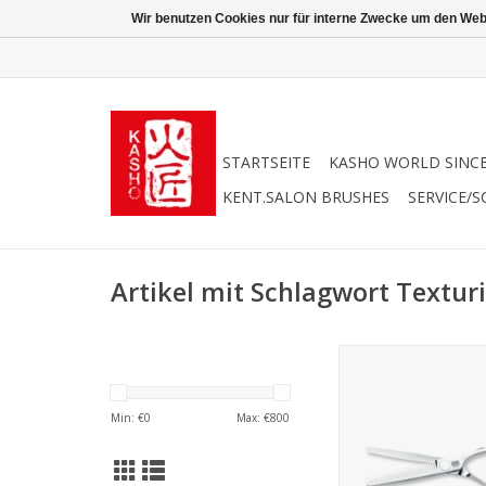
Wir benutzen Cookies nur für interne Zwecke um den Web
STARTSEITE
KASHO WORLD SINCE
KENT.SALON BRUSHES
SERVICE/S
Artikel mit Schlagwort Texturi
Kasho Designm
Modellierschere 6,
Die Kasho Desig
Min: €
0
Max: €
800
Texturizer Modelle si
6.0 und überzeugen
sehr
angenehmes ergon