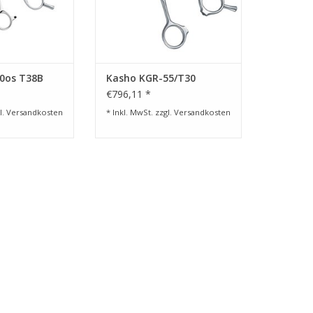
für eine bessere
integrierten Kugellager sowie
e und eine
einem speziellen
anntere
Kronenschraubensystem, das ein
im Schneiden
stufenloses Einstellen der
RB HINZUFÜGEN
ZUM WARENKORB HINZUFÜGEN
0os T38B
Kasho KGR-55/T30
€796,11 *
l.
Versandkosten
* Inkl. MwSt. zzgl.
Versandkosten