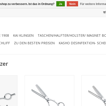
shop zu verbessern. Ist das in Ordnung?
Ja
Nein
Für weitere Inform
 1908
KAI KLINGEN
TASCHEN/HALFTER/HOLSTER/ MAGNET B
CHLIFF
ZU DEN BESTEN PREISEN
KASHO DESINFEKTION- SCH
zer
aster
Kasho Designmaster
Kasho De
0" offset
Modellierschere 6,0" offset
Modelliersche
nmaster
Die Kasho Designmaster
Die Kasho 
nd allesamt
Texturizer Modelle sind allesamt
Texturizer Mode
 durch ein
6.0 und überzeugen durch ein
6.0 und überz
sehr
s
omisches
angenehmes ergonomisches
angenehmes 