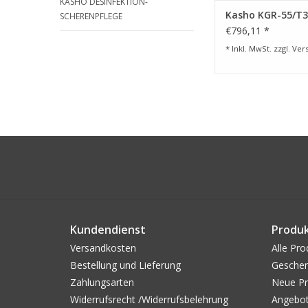
KASHO DESINFEKTION-
ZUM WARENKORB HI
Kasho KGR-55/T
SCHERENPFLEGE
€796,11 *
* Inkl. MwSt. zzgl.
Ver
Kundendienst
Produ
Versandkosten
Alle Pro
Bestellung und Lieferung
Geschen
Zahlungsarten
Neue Pr
Widerrufsrecht /Widerrufsbelehrung
Angebo