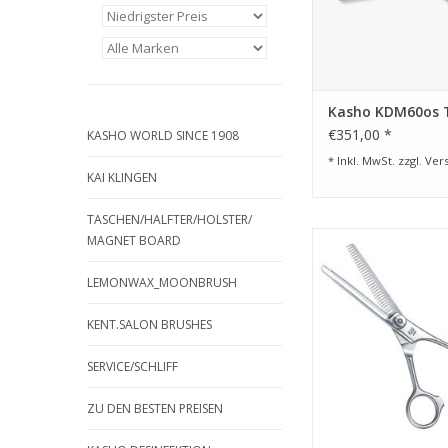
Design welches für e
Ergonomie und
entspannte
Haltung beim Sc
ZUM WARENKORB HI
Kasho KDM60os 
€351,00 *
KASHO WORLD SINCE 1908
* Inkl. MwSt. zzgl.
Ver
KAI KLINGEN
TASCHEN/HALFTER/HOLSTER/
Kasho
MAGNET BOARD
Green Modelliersche
Zähne
LEMONWAX_MOONBRUSH
Die KASHO Green Seri
durch ihre ergonomi
KENT.SALON BRUSHES
Offset-Form 
ist ausgestattet m
SERVICE/SCHLIFF
integrierten Kugell
einem speziel
ZU DEN BESTEN PREISEN
Kronenschraubensyst
stufenloses Einste