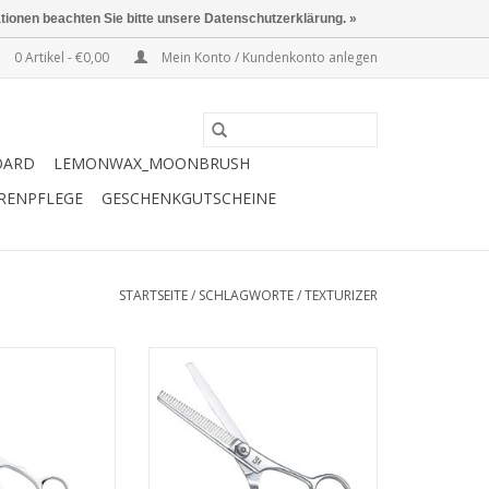
ationen beachten Sie bitte unsere Datenschutzerklärung. »
0 Artikel - €0,00
Mein Konto / Kundenkonto anlegen
OARD
LEMONWAX_MOONBRUSH
ERENPFLEGE
GESCHENKGUTSCHEINE
STARTSEITE
/
SCHLAGWORTE
/
TEXTURIZER
signmaster
Kasho
re 6,0" offset
Green Modellierschere 5,5" 30
Designmaster
Zähne
lle sind allesamt
Die KASHO Green Serie besticht
eugen durch ein
durch ihre ergonomische Semi-
ehr
Offset-Form und
ergonomisches
ist ausgestattet mit einem