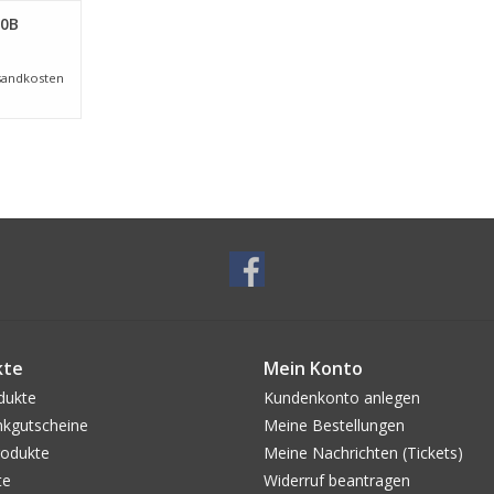
NZUFÜGEN
30B
sandkosten
kte
Mein Konto
dukte
Kundenkonto anlegen
kgutscheine
Meine Bestellungen
odukte
Meine Nachrichten (Tickets)
te
Widerruf beantragen