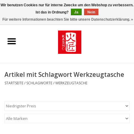
Wir benutzen Cookies nur für interne Zwecke um den Webshop zu verbessern.
Ist das in Ordnung?
Ja
Nein
0 Artikel - €0,00
Für weitere Informationen beachten Sie bitte unsere Datenschutzerklärung. »
Startseite
Kasho World Since 1908
Kai Klingen
Artikel mit Schlagwort Werkzeugtasche
Taschen/Halfter/Holster/
STARTSEITE
/
SCHLAGWORTE
/
WERKZEUGTASCHE
Magnet Board
Lemonwax_Moonbrush
KENT.SALON Brushes