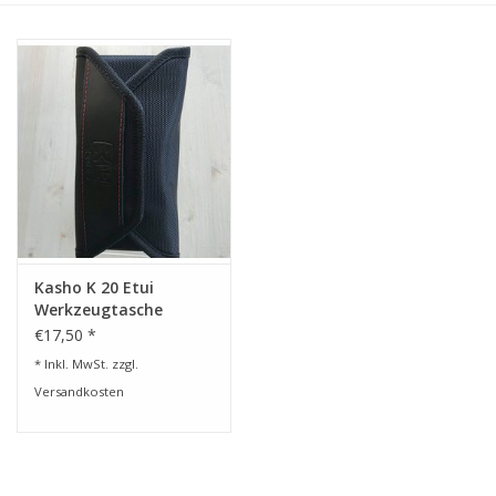
Service/Schliff
zu den besten Preisen
Kasho Desinfektion-
Scherenpflege
Geschenkgutscheine
Kasho K 20 Etui
Werkzeugtasche
€17,50 *
* Inkl. MwSt. zzgl.
Versandkosten